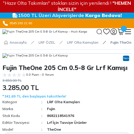
"Hazır Olta Takımları" stokları sizin için yenilendi !
"HEMEN
İNCELE"
1500 TL Üzeri Alışverişlerde
Kargo Bedava!
0545 203 21 60
Anasayfa
LRF ÖZEL
LRF Olta Kamışları
Fujin TheOne 
Yeni
Fujin TheOne 205 Cm 0.5-8 Gr Lrf Kamışı
0.0 Puan - 0 Yorum
3.650,00 TL
3.285,00 TL
*341,69 TL den başlayan taksitlerle!
Kategori
LRF Olta Kamışları
Marka
Fujin
Stok Kodu
8682118541976
Editör Tavsiyesi
Lrf İçin Tavsiye Ürünler
Model
TheOne