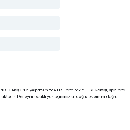
oruz. Geniş ürün yelpazemizde LRF, olta takımı, LRF kamışı, spin olta
almaktadır. Deneyim odaklı yaklaşımımızla, doğru ekipmanı doğru
ve performans odaklı modellerinden oluşur. Özellikle LRF avcılığı ve
 kalite, dayanıklılık ve performans kriterlerini ön planda tutuyoruz.