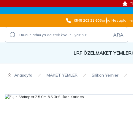
"
0545 203 21 60
Banka Hesaplarımı
ARA
LRF ÖZEL
MAKET YEMLER
Anasayfa
MAKET YEMLER
Silikon Yemler