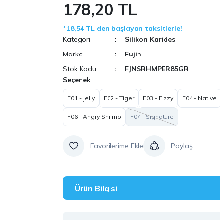
178,20 TL
*18,54 TL den başlayan taksitlerle!
Kategori
Silikon Karides
Marka
Fujin
Stok Kodu
FJNSRHMPER85GR
Seçenek
F01 - Jelly
F02 - Tiger
F03 - Fizzy
F04 - Native
F06 - Angry Shrimp
F07 - Signature
Paylaş
Ürün Bilgisi