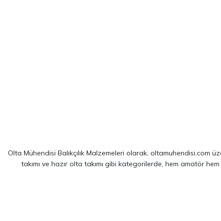
Olta Mühendisi Balıkçılık Malzemeleri olarak, oltamuhendisi.com üzer
takımı ve hazır olta takımı gibi kategorilerde, hem amatör hem
Sitemizde yer alan ürünler; dünya çapında kendini kanıtlamış
Shim
spin balıkçılığı için optimize edilmiş ekipmanlarımız sayesinde, av 