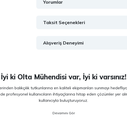
Yorumlar
Taksit Seçenekleri
Alışveriş Deneyimi
İyi ki Olta Mühendisi var, İyi ki varsınız!
inden balıkçılık tutkunlarına en kaliteli ekipmanları sunmayı hedefliy
 de profesyonel kullanıcıların ihtiyaçlarına hitap eden çözümler yer 
kullanıcıyla buluşturuyoruz.
ano, Daiwa, Hanfish, Fujin ve Ryuji
gibi lider markaların en güncel 
veriminizi artırırken maksimum keyif almanızı sağlıyoruz. Ürün seçiminde