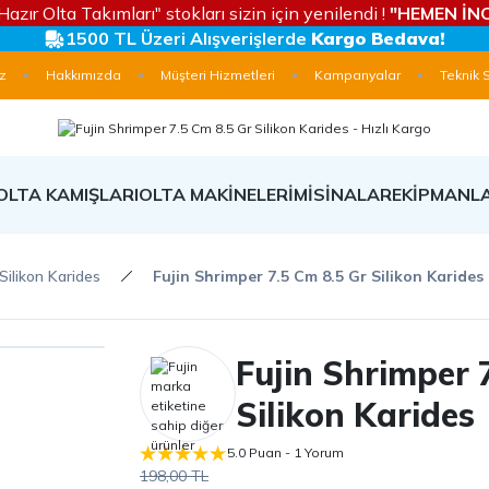
Hazır Olta Takımları" stokları sizin için yenilendi !
"HEMEN İNC
1500 TL Üzeri Alışverişlerde
Kargo Bedava!
z
Hakkımızda
Müşteri Hizmetleri
Kampanyalar
Teknik 
OLTA KAMIŞLARI
OLTA MAKİNELERİ
MİSİNALAR
EKİPMANL
Silikon Karides
Fujin Shrimper 7.5 Cm 8.5 Gr Silikon Karides
Fujin Shrimper 
Silikon Karides
5.0 Puan - 1 Yorum
198,00 TL