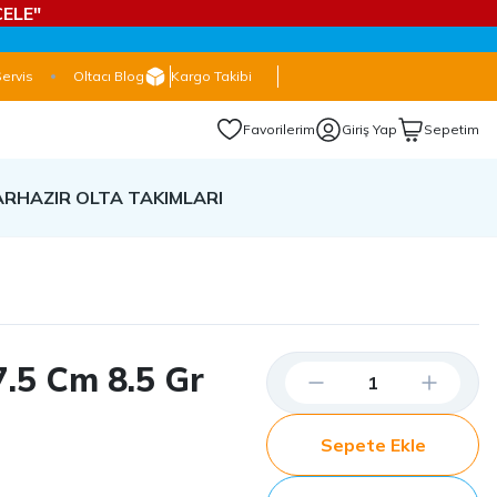
ELE"
Servis
Oltacı Blog
Kargo Takibi
Favorilerim
Giriş Yap
Sepetim
AR
HAZIR OLTA TAKIMLARI
7.5 Cm 8.5 Gr
Sepete Ekle