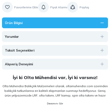
Fiyat Alarmı
Paylaş
Ürün Bilgisi
Yorumlar
Taksit Seçenekleri
Alışveriş Deneyimi
İyi ki Olta Mühendisi var, İyi ki varsınız!
Olta Mühendisi Balıkçılık Malzemeleri olarak, oltamuhendisi.com üzerinden
balıkçılık tutkunlarına en kaliteli ekipmanları sunmayı hedefliyoruz. Geniş
ürün yelpazemizde LRF, olta takımı, LRF kamışı, spin olta takımı ve hazır
olta takımı gibi kategorilerde, hem amatör hem de profesyonel
kullanıcıların ihtiyaçlarına hitap eden çözümler yer almaktadır. Deneyim
odaklı yaklaşımımızla, doğru ekipmanı doğru kullanıcıyla buluşturuyoruz.