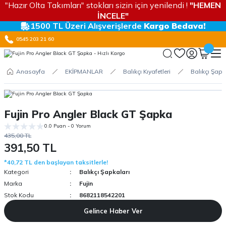
"Hazır Olta Takımları" stokları sizin için yenilendi !
"HEMEN
İNCELE"
1500 TL Üzeri Alışverişlerde
Kargo Bedava!
0545 203 21 60
Anasayfa
EKİPMANLAR
Balıkçı Kıyafetleri
Balıkçı Şapk
Fujin Pro Angler Black GT Şapka
0.0 Puan - 0 Yorum
435,00 TL
391,50 TL
*40,72 TL den başlayan taksitlerle!
Kategori
Balıkçı Şapkaları
Marka
Fujin
Stok Kodu
8682118542201
Gelince Haber Ver