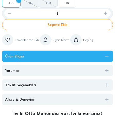
TR1
TR2
TR3
TR4
Sepete Ekle
Fiyat Alarmı
Paylaş
Ürün Bilgisi
Yorumlar
Taksit Seçenekleri
Alışveriş Deneyimi
İyi ki Olta Mühendisi var, İyi ki varsınız!