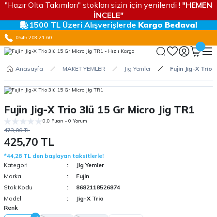
"Hazır Olta Takımları" stokları sizin için yenilendi !
"HEMEN
İNCELE"
1500 TL Üzeri Alışverişlerde
Kargo Bedava!
0545 203 21 60
Anasayfa
MAKET YEMLER
Jig Yemler
Fujin Jig-X Trio 
Fujin Jig-X Trio 3lü 15 Gr Micro Jig TR1
0.0 Puan - 0 Yorum
473,00 TL
425,70 TL
*44,28 TL den başlayan taksitlerle!
Kategori
Jig Yemler
Marka
Fujin
Stok Kodu
8682118526874
Model
Jig-X Trio
Renk