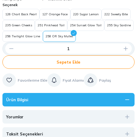
Seçenek
126 Chart Back Pearl
127 Orange Face
220 Sugar Lemon
222 Sweety Bite
235 Green Cheeks
251 Pinkhead Tail
254 Sunset Glow Tail
255 Sky Sardine
256 Twilight Glow Line
258 OR Sky Mullet
Sepete Ekle
Fiyat Alarmı
Paylaş
Ürün Bilgisi
Yorumlar
Taksit Seçenekleri