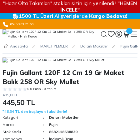
"Hazır Olta Takımları" stokları sizin için yenilendi !
"HEMEN
İNCELE"
1500 TL Üzeri Alışverişlerde
Kargo Bedava!
0545 203 21 60
Anasayfa
MAKET YEMLER
Dalarlı Maketler
Fujin Gall
Fujin Gallant 120F 12 Cm 19 Gr Maket
Balık 258 OR Sky Mullet
0.0 Puan - 0 Yorum
495,00 TL
445,50 TL
*46,34 TL den başlayan taksitlerle!
Kategori
Dalarlı Maketler
Marka
Fujin
Stok Kodu
8682118538839
Kampanya
İndirimli Ürün