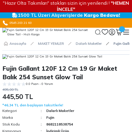
"Hazır Olta Takımları" stokları sizin için yenilendi !
"HEMEN
İNCELE"
1500 TL Üzeri Alışverişlerde
Kargo Bedava!
0545 203 21 60
Anasayfa
MAKET YEMLER
Dalarlı Maketler
Fujin Gall
Fujin Gallant 120F 12 Cm 19 Gr Maket
Balık 254 Sunset Glow Tail
0.0 Puan - 0 Yorum
495,00 TL
445,50 TL
*46,34 TL den başlayan taksitlerle!
Kategori
Dalarlı Maketler
Marka
Fujin
Stok Kodu
8682118538754
Kampanya
İndirimli Ürün