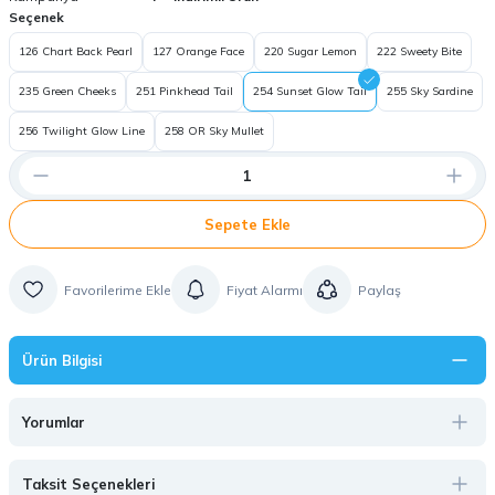
Seçenek
126 Chart Back Pearl
127 Orange Face
220 Sugar Lemon
222 Sweety Bite
235 Green Cheeks
251 Pinkhead Tail
254 Sunset Glow Tail
255 Sky Sardine
256 Twilight Glow Line
258 OR Sky Mullet
Sepete Ekle
Fiyat Alarmı
Paylaş
Ürün Bilgisi
Yorumlar
Taksit Seçenekleri