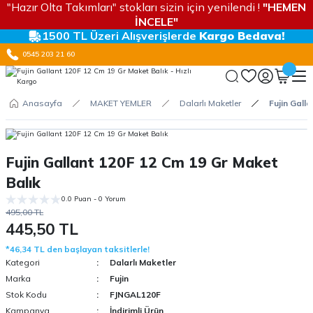
"Hazır Olta Takımları" stokları sizin için yenilendi !
"HEMEN
İNCELE"
1500 TL Üzeri Alışverişlerde
Kargo Bedava!
0545 203 21 60
Anasayfa
MAKET YEMLER
Dalarlı Maketler
Fujin Gall
Fujin Gallant 120F 12 Cm 19 Gr Maket
Balık
0.0 Puan - 0 Yorum
495,00 TL
445,50 TL
*46,34 TL den başlayan taksitlerle!
Kategori
Dalarlı Maketler
Marka
Fujin
Stok Kodu
FJNGAL120F
Kampanya
İndirimli Ürün