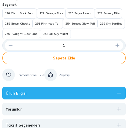
Seçenek
126 Chart Back Pearl
127 Orange Face
220 Sugar Lemon
222 Sweety Bite
235 Green Cheeks
251 Pinkhead Tail
254 Sunset Glow Tail
255 Sky Sardine
256 Twilight Glow Line
258 OR Sky Mullet
Sepete Ekle
Paylaş
Ürün Bilgisi
Yorumlar
Taksit Seçenekleri