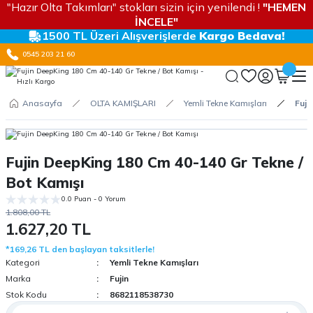
"Hazır Olta Takımları" stokları sizin için yenilendi !
"HEMEN
İNCELE"
1500 TL Üzeri Alışverişlerde
Kargo Bedava!
0545 203 21 60
Anasayfa
OLTA KAMIŞLARI
Yemli Tekne Kamışları
Fuji
Fujin DeepKing 180 Cm 40-140 Gr Tekne /
Bot Kamışı
0.0 Puan - 0 Yorum
1.808,00 TL
1.627,20 TL
*169,26 TL den başlayan taksitlerle!
Kategori
Yemli Tekne Kamışları
Marka
Fujin
Stok Kodu
8682118538730