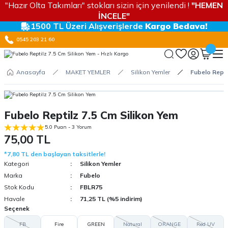
"Hazır Olta Takımları" stokları sizin için yenilendi !
"HEMEN
İNCELE"
1500 TL Üzeri Alışverişlerde
Kargo Bedava!
0545 203 21 60
Anasayfa
MAKET YEMLER
Silikon Yemler
Fubelo Repti
Fubelo Reptilz 7.5 Cm Silikon Yem
5.0 Puan - 3 Yorum
75,00 TL
*7,80 TL den başlayan taksitlerle!
Kategori
Silikon Yemler
Marka
Fubelo
Stok Kodu
FBLR75
Havale
71,25 TL (%5 indirim)
Seçenek
FB
Fire
GREEN
Natural
ORANGE
Red UV