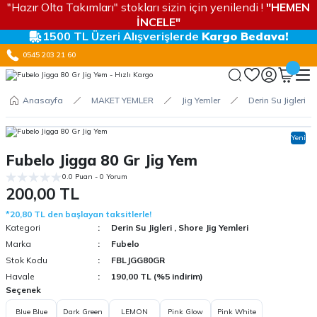
"Hazır Olta Takımları" stokları sizin için yenilendi !
"HEMEN
İNCELE"
1500 TL Üzeri Alışverişlerde
Kargo Bedava!
0545 203 21 60
Anasayfa
MAKET YEMLER
Jig Yemler
Derin Su Jigleri
Yeni
Fubelo Jigga 80 Gr Jig Yem
0.0 Puan - 0 Yorum
200,00 TL
*20,80 TL den başlayan taksitlerle!
Kategori
Derin Su Jigleri
,
Shore Jig Yemleri
Marka
Fubelo
Stok Kodu
FBLJGG80GR
Havale
190,00 TL (%5 indirim)
Seçenek
Blue Blue
Dark Green
LEMON
Pink Glow
Pink White