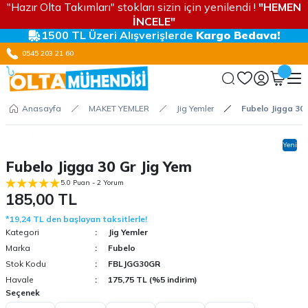
"Hazır Olta Takımları" stokları sizin için yenilendi !
"HEMEN
İNCELE"
1500 TL Üzeri Alışverişlerde
Kargo Bedava!
0545 203 21 60
Anasayfa
MAKET YEMLER
Jig Yemler
Fubelo Jigga 30 
Yeni
Fubelo Jigga 30 Gr Jig Yem
5.0 Puan - 2 Yorum
185,00 TL
*19,24 TL den başlayan taksitlerle!
Kategori
Jig Yemler
Marka
Fubelo
Stok Kodu
FBLJGG30GR
Havale
175,75 TL (%5 indirim)
Seçenek