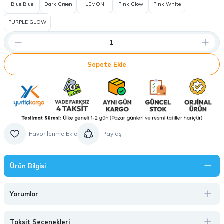
Blue Blue
Dark Green
LEMON
Pink Glow
Pink White
PURPLE GLOW
Sepete Ekle
Paylaş
Ürün Bilgisi
Yorumlar
Taksit Seçenekleri