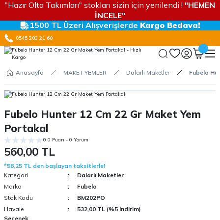
"Hazır Olta Takımları" stokları sizin için yenilendi !
"HEMEN
İNCELE"
1500 TL Üzeri Alışverişlerde
Kargo Bedava!
0545 203 21 60
Anasayfa
MAKET YEMLER
Dalarlı Maketler
Fubelo Hu
Fubelo Hunter 12 Cm 22 Gr Maket Yem
Portakal
0.0 Puan - 0 Yorum
560,00 TL
*58,25 TL den başlayan taksitlerle!
Kategori
Dalarlı Maketler
Marka
Fubelo
Stok Kodu
BM202PO
Havale
532,00 TL (%5 indirim)
Seçenek