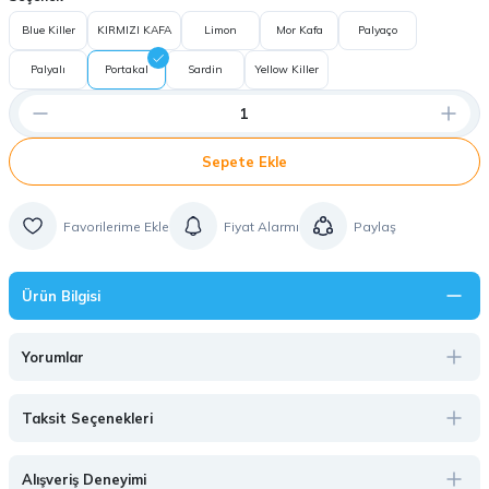
Blue Killer
KIRMIZI KAFA
Limon
Mor Kafa
Palyaço
Palyalı
Portakal
Sardin
Yellow Killer
Sepete Ekle
Fiyat Alarmı
Paylaş
Ürün Bilgisi
Yorumlar
Taksit Seçenekleri
Alışveriş Deneyimi