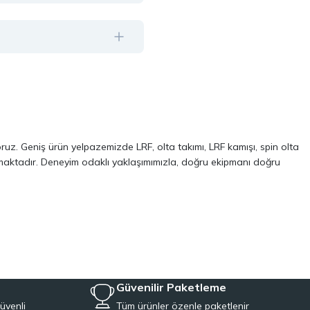
oruz. Geniş ürün yelpazemizde LRF, olta takımı, LRF kamışı, spin olta
almaktadır. Deneyim odaklı yaklaşımımızla, doğru ekipmanı doğru
ve performans odaklı modellerinden oluşur. Özellikle LRF avcılığı ve
 kalite, dayanıklılık ve performans kriterlerini ön planda tutuyoruz.
Aynı zamanda, balıkçılığa yeni başlayanlar için pratik ve ekonomik
iyeye uygun ekipmanları tek çatı altında topluyoruz.
Güvenilir Paketleme
üvenli
Tüm ürünler özenle paketlenir