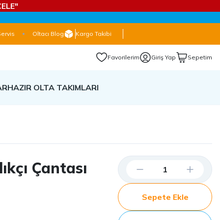
ELE"
Servis
Oltacı Blog
Kargo Takibi
Favorilerim
Giriş Yap
Sepetim
AR
HAZIR OLTA TAKIMLARI
ıkçı Çantası
Sepete Ekle