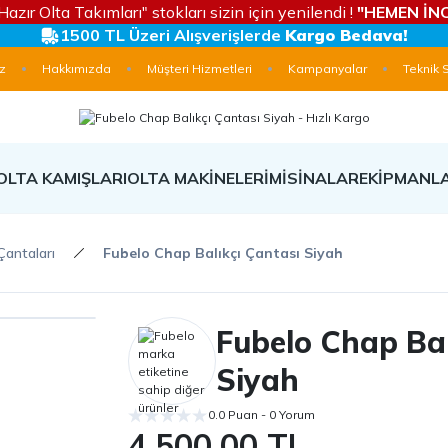
Hazır Olta Takımları" stokları sizin için yenilendi !
"HEMEN İNC
1500 TL Üzeri Alışverişlerde
Kargo Bedava!
z
Hakkımızda
Müşteri Hizmetleri
Kampanyalar
Teknik 
OLTA KAMIŞLARI
OLTA MAKİNELERİ
MİSİNALAR
EKİPMANL
 Çantaları
Fubelo Chap Balıkçı Çantası Siyah
Fubelo Chap Bal
Siyah
0.0 Puan - 0 Yorum
4.500,00 TL