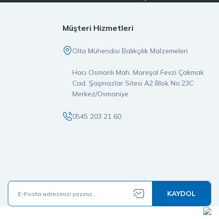
er, doğrudan stoktan temin edilerek özenle paketlenir ve aynı gün
pmanın ayrıcalığını yaşarsınız.
Müşteri Hizmetleri
imiz orijinal ve garantili olup, satış öncesi ve sonrası destek
Olta Mühendisi Balıkçılık Malzemeleri
ız, doğru yerdesiniz.
Hacı Osmanlı Mah. Mareşal Fevzi Çakmak
larına değer katan bir markadır. İster LRF, ister spin olta takımı
Cad. Şaşmazlar Sitesi A2 Blok No:23C
e güvenin buluştuğu noktaya hoş geldiniz.
Merkez/Osmaniye
0545 203 21 60
KAYDOL