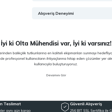
Alışveriş Deneyimi
İyi ki Olta Mühendisi var, İyi ki varsınız!
inden balıkçılık tutkunlarına en kaliteli ekipmanları sunmayı hedefliy
 de profesyonel kullanıcıların ihtiyaçlarına hitap eden çözümler yer 
kullanıcıyla buluşturuyoruz.
ano, Daiwa, Hanfish, Fujin ve Ryuji
gibi lider markaların en güncel 
veriminizi artırırken maksimum keyif almanızı sağlıyoruz. Ürün seçiminde
siyet arayan kullanıcılar için özel olarak seçilmiş ürünler sunuyoruz. 
e, herkesin kolayca bu hobiye adım atmasını mümkün kılıyoruz. Her sev
n Teslimat
Güvenli Alışveriş
ler aynı gün kargo
256 BIT SSL Sertifika ile G