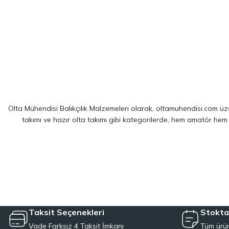
Olta Mühendisi Balıkçılık Malzemeleri olarak, oltamuhendisi.com üzer
takımı ve hazır olta takımı gibi kategorilerde, hem amatör hem
Sitemizde yer alan ürünler; dünya çapında kendini kanıtlamış
Shim
spin balıkçılığı için optimize edilmiş ekipmanlarımız sayesinde, av 
LRF kamışı ve spin olta takımı kategorilerinde, hafiflik ve hassa
çözümler sağlayan hazır olta takımı seçeneklerimizl
Taksit Seçenekleri
Stokta
Vade Farksız 4 Taksit İmkanı
Tüm ürün