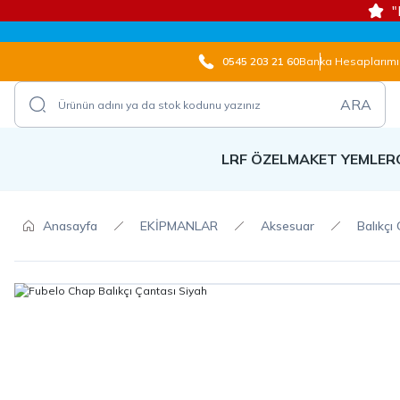
"
0545 203 21 60
Banka Hesaplarımı
ARA
LRF ÖZEL
MAKET YEMLER
Anasayfa
EKİPMANLAR
Aksesuar
Balıkçı