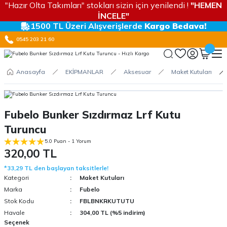
"Hazır Olta Takımları" stokları sizin için yenilendi !
"HEMEN
İNCELE"
1500 TL Üzeri Alışverişlerde
Kargo Bedava!
0545 203 21 60
Anasayfa
EKİPMANLAR
Aksesuar
Maket Kutuları
Fubelo Bunker Sızdırmaz Lrf Kutu
Turuncu
5.0 Puan - 1 Yorum
320,00 TL
*33,29 TL den başlayan taksitlerle!
Kategori
Maket Kutuları
Marka
Fubelo
Stok Kodu
FBLBNKRKUTUTU
Havale
304,00 TL (%5 indirim)
Seçenek