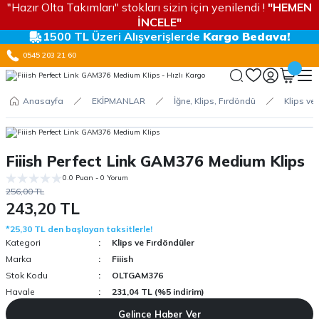
"Hazır Olta Takımları" stokları sizin için yenilendi !
"HEMEN
İNCELE"
1500 TL Üzeri Alışverişlerde
Kargo Bedava!
0545 203 21 60
Anasayfa
EKİPMANLAR
İğne, Klips, Fırdöndü
Klips ve
Fiiish Perfect Link GAM376 Medium Klips
0.0 Puan - 0 Yorum
256,00 TL
243,20 TL
*25,30 TL den başlayan taksitlerle!
Kategori
Klips ve Fırdöndüler
Marka
Fiiish
Stok Kodu
OLTGAM376
Havale
231,04 TL (%5 indirim)
Gelince Haber Ver