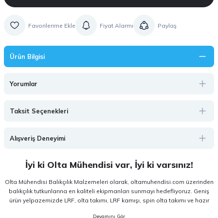
Fiyat Alarmı
Paylaş
Ürün Bilgisi
Yorumlar
Taksit Seçenekleri
Alışveriş Deneyimi
İyi ki Olta Mühendisi var, İyi ki varsınız!
Olta Mühendisi Balıkçılık Malzemeleri olarak, oltamuhendisi.com üzerinden
balıkçılık tutkunlarına en kaliteli ekipmanları sunmayı hedefliyoruz. Geniş
ürün yelpazemizde LRF, olta takımı, LRF kamışı, spin olta takımı ve hazır
olta takımı gibi kategorilerde, hem amatör hem de profesyonel