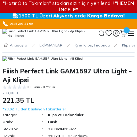
"Hazır Olta Takımları" stokları sizin için yenilendi !
"HEMEN
İNCELE"
1500 TL Üzeri Alışverişlerde
Kargo Bedava!
0545 203 21 60
Anasayfa
EKİPMANLAR
İğne, Klips, Fırdöndü
Klips ve
Fiiish Perfect Link GAM1597 Ultra Light -
Aji Klipsi
0.0 Puan - 0 Yorum
233,00 TL
221,35 TL
*23,02 TL den başlayan taksitlerle!
Kategori
Klips ve Fırdöndüler
Marka
Fiiish
Stok Kodu
3700696815977
Havale
210,28 TL (%5 indirim)