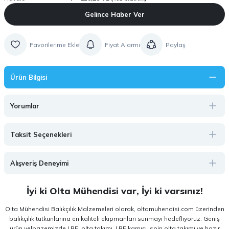
Gelince Haber Ver
Fiyat Alarmı
Paylaş
Ürün Bilgisi
Yorumlar
Taksit Seçenekleri
Alışveriş Deneyimi
İyi ki Olta Mühendisi var, İyi ki varsınız!
Olta Mühendisi Balıkçılık Malzemeleri olarak, oltamuhendisi.com üzerinden
balıkçılık tutkunlarına en kaliteli ekipmanları sunmayı hedefliyoruz. Geniş
ürün yelpazemizde LRF, olta takımı, LRF kamışı, spin olta takımı ve hazır