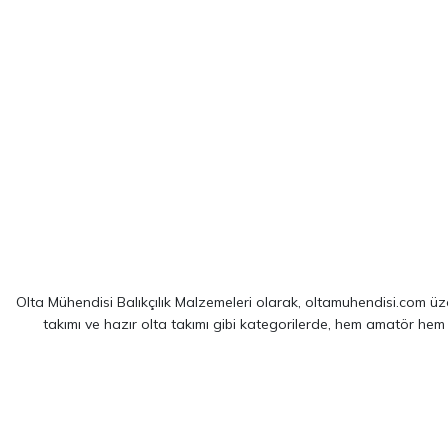
Olta Mühendisi Balıkçılık Malzemeleri olarak, oltamuhendisi.com üzer
takımı ve hazır olta takımı gibi kategorilerde, hem amatör hem
Sitemizde yer alan ürünler; dünya çapında kendini kanıtlamış
Shim
spin balıkçılığı için optimize edilmiş ekipmanlarımız sayesinde, av 