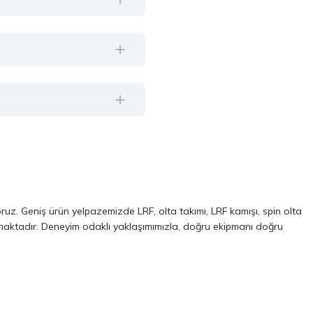
oruz. Geniş ürün yelpazemizde LRF, olta takımı, LRF kamışı, spin olta
almaktadır. Deneyim odaklı yaklaşımımızla, doğru ekipmanı doğru
ve performans odaklı modellerinden oluşur. Özellikle LRF avcılığı ve
 kalite, dayanıklılık ve performans kriterlerini ön planda tutuyoruz.