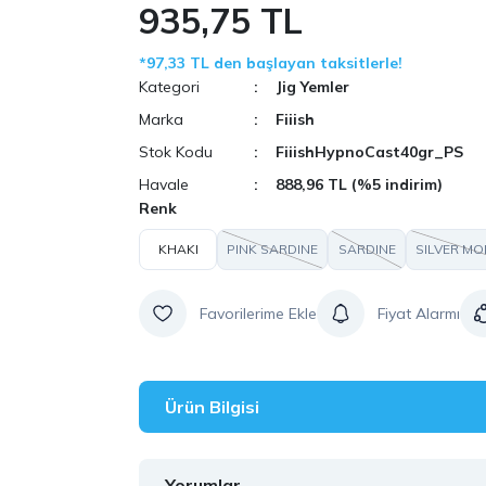
935,75 TL
*97,33 TL den başlayan taksitlerle!
Kategori
Jig Yemler
Marka
Fiiish
Stok Kodu
FiiishHypnoCast40gr_PS
Havale
888,96 TL (%5 indirim)
Renk
KHAKI
PINK SARDINE
SARDINE
SILVER MO
Fiyat Alarmı
Ürün Bilgisi
Yorumlar