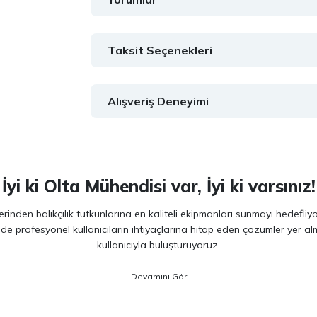
Taksit Seçenekleri
Alışveriş Deneyimi
İyi ki Olta Mühendisi var, İyi ki varsınız!
inden balıkçılık tutkunlarına en kaliteli ekipmanları sunmayı hedefliy
 de profesyonel kullanıcıların ihtiyaçlarına hitap eden çözümler yer 
kullanıcıyla buluşturuyoruz.
ano, Daiwa, Hanfish, Fujin ve Ryuji
gibi lider markaların en güncel 
veriminizi artırırken maksimum keyif almanızı sağlıyoruz. Ürün seçiminde