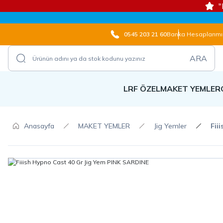
"
0545 203 21 60
Banka Hesaplarımı
ARA
LRF ÖZEL
MAKET YEMLER
Anasayfa
MAKET YEMLER
Jig Yemler
Fii