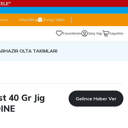
ELE"
Servis
Oltacı Blog
Kargo Takibi
Favorilerim
Giriş Yap
Sepetim
AR
HAZIR OLTA TAKIMLARI
t 40 Gr Jig
Gelince Haber Ver
INE