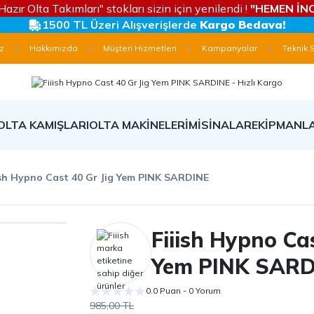
Hazır Olta Takımları" stokları sizin için yenilendi !
"HEMEN İNC
1500 TL Üzeri Alışverişlerde
Kargo Bedava!
z
Hakkımızda
Müşteri Hizmetleri
Kampanyalar
Teknik 
OLTA KAMIŞLARI
OLTA MAKİNELERİ
MİSİNALAR
EKİPMANL
ish Hypno Cast 40 Gr Jig Yem PINK SARDINE
Fiiish Hypno Cas
Yem PINK SARD
0.0 Puan - 0 Yorum
985,00 TL