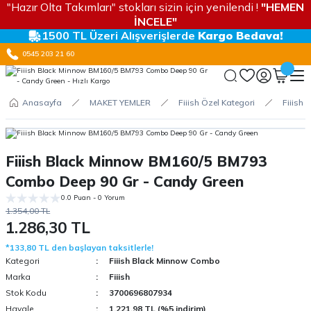
"Hazır Olta Takımları" stokları sizin için yenilendi !
"HEMEN
İNCELE"
1500 TL Üzeri Alışverişlerde
Kargo Bedava!
0545 203 21 60
Anasayfa
MAKET YEMLER
Fiiish Özel Kategori
Fiiish
Fiiish Black Minnow BM160/5 BM793
Combo Deep 90 Gr - Candy Green
0.0 Puan - 0 Yorum
1.354,00 TL
1.286,30 TL
*133,80 TL den başlayan taksitlerle!
Kategori
Fiiish Black Minnow Combo
Marka
Fiiish
Stok Kodu
3700696807934
Havale
1.221,98 TL (%5 indirim)