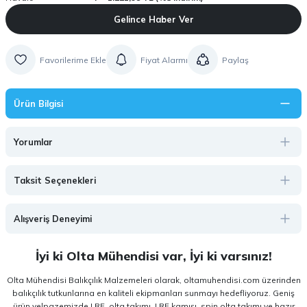
Gelince Haber Ver
Fiyat Alarmı
Paylaş
Ürün Bilgisi
Yorumlar
Taksit Seçenekleri
Alışveriş Deneyimi
İyi ki Olta Mühendisi var, İyi ki varsınız!
Olta Mühendisi Balıkçılık Malzemeleri olarak, oltamuhendisi.com üzerinden
balıkçılık tutkunlarına en kaliteli ekipmanları sunmayı hedefliyoruz. Geniş
ürün yelpazemizde LRF, olta takımı, LRF kamışı, spin olta takımı ve hazır