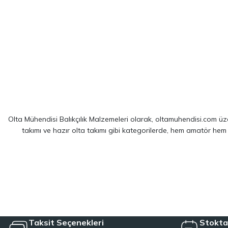
Olta Mühendisi Balıkçılık Malzemeleri olarak, oltamuhendisi.com üzer
takımı ve hazır olta takımı gibi kategorilerde, hem amatör hem
Sitemizde yer alan ürünler; dünya çapında kendini kanıtlamış
Shim
spin balıkçılığı için optimize edilmiş ekipmanlarımız sayesinde, av 
LRF kamışı ve spin olta takımı kategorilerinde, hafiflik ve hassa
çözümler sağlayan hazır olta takımı seçeneklerimizl
Taksit Seçenekleri
Stokta