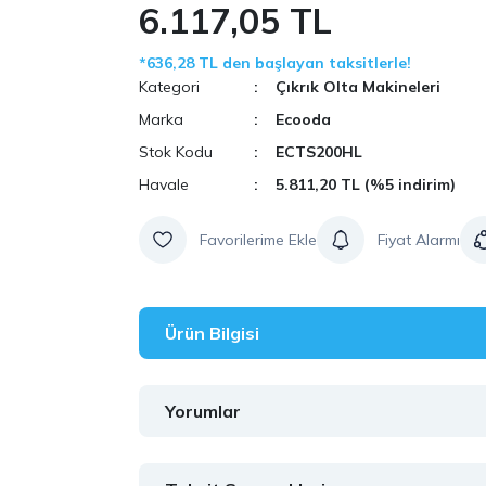
6.117,05 TL
*636,28 TL den başlayan taksitlerle!
Kategori
Çıkrık Olta Makineleri
Marka
Ecooda
Stok Kodu
ECTS200HL
Havale
5.811,20 TL (%5 indirim)
Fiyat Alarmı
Ürün Bilgisi
Yorumlar