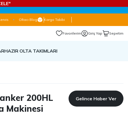
ELE"
Servis
Oltacı Blog
Kargo Takibi
Favorilerim
Giriş Yap
Sepetim
AR
HAZIR OLTA TAKIMLARI
hanker 200HL
Gelince Haber Ver
a Makinesi