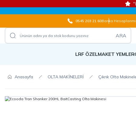
"
0545 203 21 60
Banka Hesaplarımı
ARA
LRF ÖZEL
MAKET YEMLER
Anasayfa
OLTA MAKİNELERİ
Çıkrık Olta Makinele