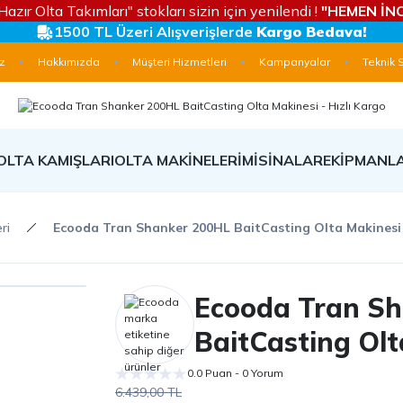
Hazır Olta Takımları" stokları sizin için yenilendi !
"HEMEN İNC
1500 TL Üzeri Alışverişlerde
Kargo Bedava!
z
Hakkımızda
Müşteri Hizmetleri
Kampanyalar
Teknik 
OLTA KAMIŞLARI
OLTA MAKİNELERİ
MİSİNALAR
EKİPMANL
ri
Ecooda Tran Shanker 200HL BaitCasting Olta Makinesi
Ecooda Tran S
BaitCasting Olt
0.0 Puan - 0 Yorum
6.439,00 TL