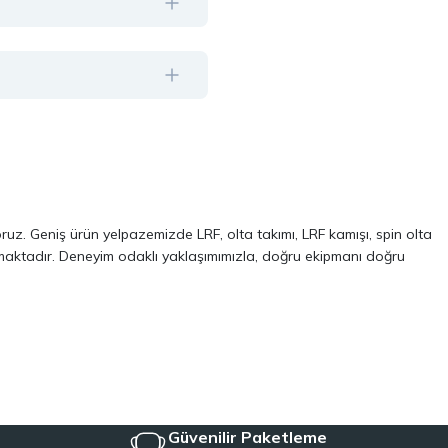
oruz. Geniş ürün yelpazemizde LRF, olta takımı, LRF kamışı, spin olta
almaktadır. Deneyim odaklı yaklaşımımızla, doğru ekipmanı doğru
ve performans odaklı modellerinden oluşur. Özellikle LRF avcılığı ve
 kalite, dayanıklılık ve performans kriterlerini ön planda tutuyoruz.
Aynı zamanda, balıkçılığa yeni başlayanlar için pratik ve ekonomik
iyeye uygun ekipmanları tek çatı altında topluyoruz.
Güvenilir Paketleme