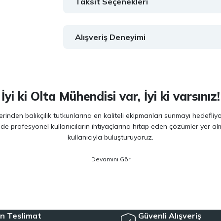
Taksit Seçenekleri
Alışveriş Deneyimi
İyi ki Olta Mühendisi var, İyi ki varsınız!
inden balıkçılık tutkunlarına en kaliteli ekipmanları sunmayı hedefliy
 de profesyonel kullanıcıların ihtiyaçlarına hitap eden çözümler yer 
kullanıcıyla buluşturuyoruz.
ano, Daiwa, Hanfish, Fujin ve Ryuji
gibi lider markaların en güncel 
veriminizi artırırken maksimum keyif almanızı sağlıyoruz. Ürün seçiminde
siyet arayan kullanıcılar için özel olarak seçilmiş ürünler sunuyoruz. 
e, herkesin kolayca bu hobiye adım atmasını mümkün kılıyoruz. Her sev
n Teslimat
Güvenli Alışveriş