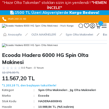
"Hazır Olta Takımları" stokları sizin için yenilendi !
"HEMEN
İNCELE"
1500 TL Üzeri Alışverişlerde
Kargo Bedava!
0545 203 21 60
Anasayfa
OLTA MAKİNELERİ
Spin Olta Makineleri
Eco
Ecooda Hadera 6000 HG Spin Olta
Makinesi
0.0 Puan - 0 Yorum
12.176,00 TL
11.567,20 TL
*1.203,18 TL den başlayan taksitlerle!
Kategori
Spin Olta Makineleri
,
Jig Olta Makineleri
Marka
Ecooda
Stok Kodu
HADERA6000HG
Havale
10.988,84 TL (%5 indirim)