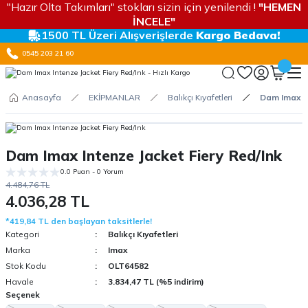
"Hazır Olta Takımları" stokları sizin için yenilendi !
"HEMEN
İNCELE"
1500 TL Üzeri Alışverişlerde
Kargo Bedava!
0545 203 21 60
Anasayfa
EKİPMANLAR
Balıkçı Kıyafetleri
Dam Imax In
Dam Imax Intenze Jacket Fiery Red/Ink
0.0 Puan - 0 Yorum
4.484,76 TL
4.036,28 TL
*419,84 TL den başlayan taksitlerle!
Kategori
Balıkçı Kıyafetleri
Marka
Imax
Stok Kodu
OLT64582
Havale
3.834,47 TL (%5 indirim)
Seçenek