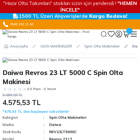
"Hazır Olta Takımları" stokları sizin için yenilendi !
"HEMEN
İNCELE"
1500 TL Üzeri Alışverişlerde
Kargo Bedava!
0545 203 21 60
Anasayfa
OLTA MAKİNELERİ
Spin Olta Makineleri
Daiw
Daiwa Revros 23 LT 5000 C Spin Olta
Makinesi
0.0 Puan - 0 Yorum
5.083,93 TL
4.575,53 TL
*475,93 TL den başlayan taksitlerle!
Kategori
Spin Olta Makineleri
Marka
Daiwa
Stok Kodu
REV23LT5000C
Model
Revros 23 LT