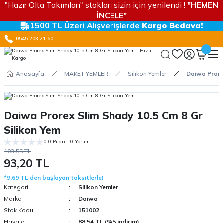
"Hazır Olta Takımları" stokları sizin için yenilendi !
"HEMEN
İNCELE"
1500 TL Üzeri Alışverişlerde
Kargo Bedava!
0545 203 21 60
Anasayfa
MAKET YEMLER
Silikon Yemler
Daiwa Prorex
Daiwa Prorex Slim Shady 10.5 Cm 8 Gr
Silikon Yem
0.0 Puan - 0 Yorum
103,55 TL
93,20 TL
*9,69 TL den başlayan taksitlerle!
Kategori
Silikon Yemler
Marka
Daiwa
Stok Kodu
151002
Havale
88,54 TL (%5 indirim)