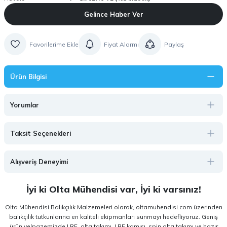
Gelince Haber Ver
Fiyat Alarmı
Paylaş
Ürün Bilgisi
Yorumlar
Taksit Seçenekleri
Alışveriş Deneyimi
İyi ki Olta Mühendisi var, İyi ki varsınız!
Olta Mühendisi Balıkçılık Malzemeleri olarak, oltamuhendisi.com üzerinden
balıkçılık tutkunlarına en kaliteli ekipmanları sunmayı hedefliyoruz. Geniş
ürün yelpazemizde LRF, olta takımı, LRF kamışı, spin olta takımı ve hazır