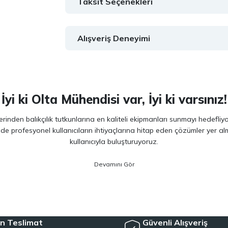
Taksit Seçenekleri
Alışveriş Deneyimi
İyi ki Olta Mühendisi var, İyi ki varsınız!
inden balıkçılık tutkunlarına en kaliteli ekipmanları sunmayı hedefliy
 de profesyonel kullanıcıların ihtiyaçlarına hitap eden çözümler yer 
kullanıcıyla buluşturuyoruz.
ano, Daiwa, Hanfish, Fujin ve Ryuji
gibi lider markaların en güncel 
veriminizi artırırken maksimum keyif almanızı sağlıyoruz. Ürün seçiminde
siyet arayan kullanıcılar için özel olarak seçilmiş ürünler sunuyoruz. 
e, herkesin kolayca bu hobiye adım atmasını mümkün kılıyoruz. Her sev
n Teslimat
Güvenli Alışveriş