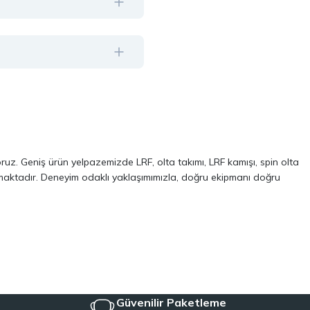
oruz. Geniş ürün yelpazemizde LRF, olta takımı, LRF kamışı, spin olta
almaktadır. Deneyim odaklı yaklaşımımızla, doğru ekipmanı doğru
ve performans odaklı modellerinden oluşur. Özellikle LRF avcılığı ve
 kalite, dayanıklılık ve performans kriterlerini ön planda tutuyoruz.
Aynı zamanda, balıkçılığa yeni başlayanlar için pratik ve ekonomik
iyeye uygun ekipmanları tek çatı altında topluyoruz.
Güvenilir Paketleme