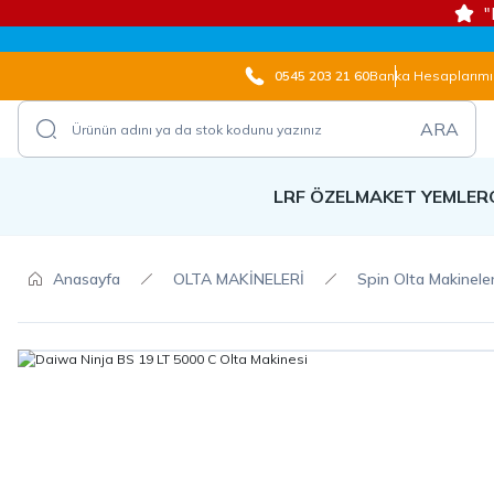
"
0545 203 21 60
Banka Hesaplarımı
ARA
LRF ÖZEL
MAKET YEMLER
Anasayfa
OLTA MAKİNELERİ
Spin Olta Makineler