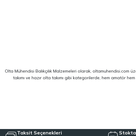
Olta Mühendisi Balıkçılık Malzemeleri olarak, oltamuhendisi.com üzer
takımı ve hazır olta takımı gibi kategorilerde, hem amatör hem
Sitemizde yer alan ürünler; dünya çapında kendini kanıtlamış
Shim
spin balıkçılığı için optimize edilmiş ekipmanlarımız sayesinde, av 
LRF kamışı ve spin olta takımı kategorilerinde, hafiflik ve hassa
çözümler sağlayan hazır olta takımı seçeneklerimizl
Taksit Seçenekleri
Stokta