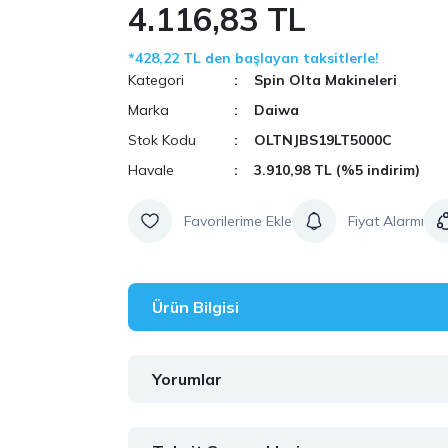
4.116,83 TL
*428,22 TL den başlayan taksitlerle!
Kategori
Spin Olta Makineleri
Marka
Daiwa
Stok Kodu
OLTNJBS19LT5000C
Havale
3.910,98 TL (%5 indirim)
Fiyat Alarmı
Ürün Bilgisi
Yorumlar