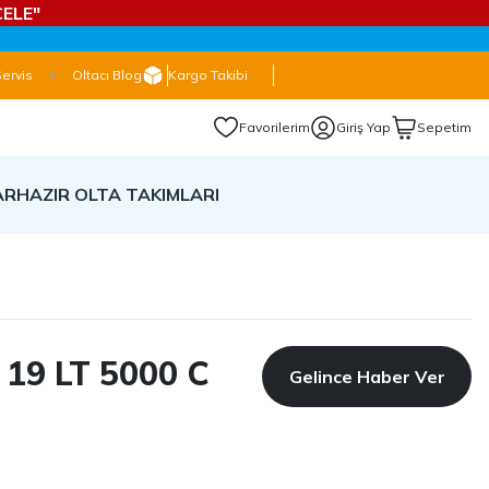
ELE"
Servis
Oltacı Blog
Kargo Takibi
Favorilerim
Giriş Yap
Sepetim
AR
HAZIR OLTA TAKIMLARI
 19 LT 5000 C
Gelince Haber Ver