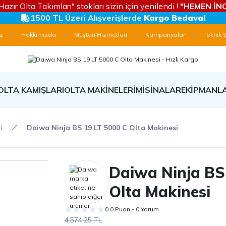
Hazır Olta Takımları" stokları sizin için yenilendi !
"HEMEN İNC
1500 TL Üzeri Alışverişlerde
Kargo Bedava!
z
Hakkımızda
Müşteri Hizmetleri
Kampanyalar
Teknik 
OLTA KAMIŞLARI
OLTA MAKİNELERİ
MİSİNALAR
EKİPMANL
i
Daiwa Ninja BS 19 LT 5000 C Olta Makinesi
Daiwa Ninja BS
Olta Makinesi
0.0 Puan - 0 Yorum
4.574,25 TL