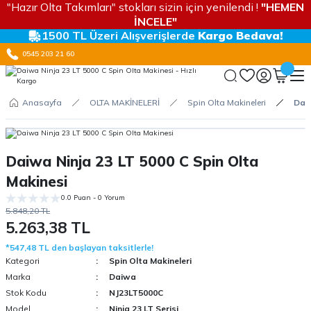
"Hazır Olta Takımları" stokları sizin için yenilendi !
"HEMEN
İNCELE"
1500 TL Üzeri Alışverişlerde
Kargo Bedava!
0545 203 21 60
Anasayfa
OLTA MAKİNELERİ
Spin Olta Makineleri
Daiw
Daiwa Ninja 23 LT 5000 C Spin Olta
Makinesi
0.0 Puan - 0 Yorum
5.848,20 TL
5.263,38 TL
*547,48 TL den başlayan taksitlerle!
Kategori
Spin Olta Makineleri
Marka
Daiwa
Stok Kodu
NJ23LT5000C
Model
Ninja 23 LT Serisi