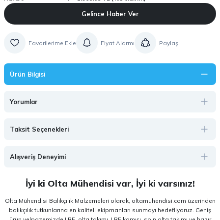
Gelince Haber Ver
Fiyat Alarmı
Paylaş
Ürün Bilgisi
Yorumlar
Taksit Seçenekleri
Alışveriş Deneyimi
İyi ki Olta Mühendisi var, İyi ki varsınız!
Olta Mühendisi Balıkçılık Malzemeleri olarak, oltamuhendisi.com üzerinden
balıkçılık tutkunlarına en kaliteli ekipmanları sunmayı hedefliyoruz. Geniş
ürün yelpazemizde LRF, olta takımı, LRF kamışı, spin olta takımı ve hazır