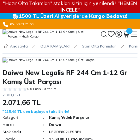
"Hazır Olta Takımları" stokları sizin için yenilendi !
"HEMEN
İNCELE"
1500 TL Üzeri Alışverişlerde
Kargo Bedava!
0545 203 21 60
Anasayfa
OLTA KAMIŞLARI
Spin Olta Kamışları
Kamış
Daiwa New Legalis RF 244 Cm 1-12 Gr
Kamış Üst Parçası
0.0 Puan - 0 Yorum
2.301,85 TL
2.071,66 TL
*215,49 TL den başlayan taksitlerle!
Kategori
Kamış Yedek Parçaları
Marka
Daiwa
Stok Kodu
LEGRF802LFSBF1
Havale
1.968,08 TL (%5 indirim)