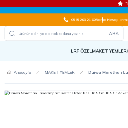
"
0545 203 21 60
Banka Hesaplarımı
ARA
LRF ÖZEL
MAKET YEMLER
Anasayfa
MAKET YEMLER
Daiwa Morethan Las