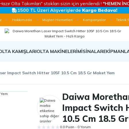
Hazır Olta Takımları" stokları sizin için yenilendi !
"HEMEN İNC
1500 TL Üzeri Alışverişlerde
Kargo Bedava!
z
Hakkımızda
Müşteri Hizmetleri
Kampanyalar
Teknik 
OLTA KAMIŞLARI
OLTA MAKİNELERİ
MİSİNALAR
EKİPMANL
er Impact Switch Hitter 105F 10.5 Cm 18.5 Gr Maket Yem
Daiwa Moretha
Impact Switch H
10.5 Cm 18.5 G
0.0 Puan - 0 Yorum