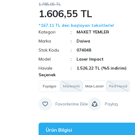
1.785,05 TL
1.606,55 TL
*167,11 TL den başlayan taksitlerle!
Kategori
MAKET YEMLER
Marka
Daiwa
Stok Kodu
074048
Model
Laser Impact
Havale
1.526,22 TL (%5 indirim)
Seçenek
Fuyajyo
Maiwashi
Max Laser
Red Head
Paylaş
Ürün Bilgisi