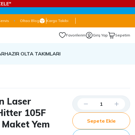
ELE"
Servis
Oltacı Blog
Kargo Takibi
Favorilerim
Giriş Yap
Sepetim
AR
HAZIR OLTA TAKIMLARI
n Laser
itter 105F
Sepete Ekle
r Maket Yem