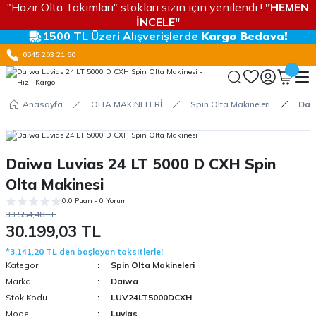
"Hazır Olta Takımları" stokları sizin için yenilendi !
"HEMEN
İNCELE"
1500 TL Üzeri Alışverişlerde
Kargo Bedava!
0545 203 21 60
Anasayfa
OLTA MAKİNELERİ
Spin Olta Makineleri
Daiw
Daiwa Luvias 24 LT 5000 D CXH Spin
Olta Makinesi
0.0 Puan - 0 Yorum
33.554,48 TL
30.199,03 TL
*3.141,20 TL den başlayan taksitlerle!
Kategori
Spin Olta Makineleri
Marka
Daiwa
Stok Kodu
LUV24LT5000DCXH
Model
Luvias