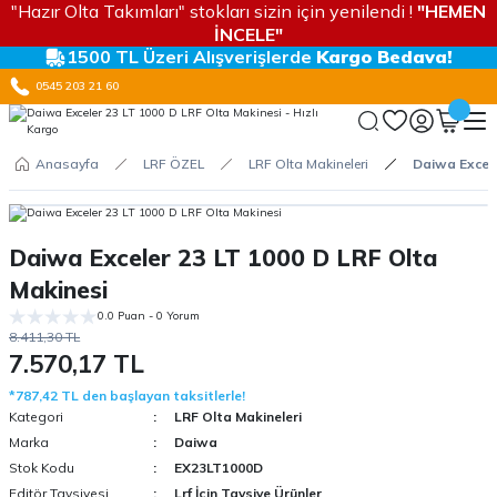
"Hazır Olta Takımları" stokları sizin için yenilendi !
"HEMEN
İNCELE"
1500 TL Üzeri Alışverişlerde
Kargo Bedava!
0545 203 21 60
Anasayfa
LRF ÖZEL
LRF Olta Makineleri
Daiwa Excele
Daiwa Exceler 23 LT 1000 D LRF Olta
Makinesi
0.0 Puan - 0 Yorum
8.411,30 TL
7.570,17 TL
*787,42 TL den başlayan taksitlerle!
Kategori
LRF Olta Makineleri
Marka
Daiwa
Stok Kodu
EX23LT1000D
Editör Tavsiyesi
Lrf İçin Tavsiye Ürünler