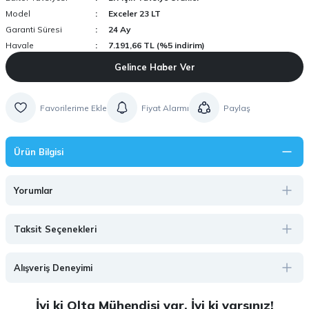
Model
Exceler 23 LT
Garanti Süresi
24 Ay
Havale
7.191,66 TL (%5 indirim)
Gelince Haber Ver
Fiyat Alarmı
Paylaş
Ürün Bilgisi
Yorumlar
Taksit Seçenekleri
Alışveriş Deneyimi
İyi ki Olta Mühendisi var, İyi ki varsınız!