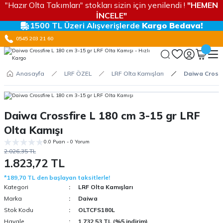
"Hazır Olta Takımları" stokları sizin için yenilendi !
"HEMEN
İNCELE"
1500 TL Üzeri Alışverişlerde
Kargo Bedava!
0545 203 21 60
Anasayfa
LRF ÖZEL
LRF Olta Kamışları
Daiwa Crossf
Daiwa Crossfire L 180 cm 3-15 gr LRF
Olta Kamışı
0.0 Puan - 0 Yorum
2.026,35 TL
1.823,72 TL
*189,70 TL den başlayan taksitlerle!
Kategori
LRF Olta Kamışları
Marka
Daiwa
Stok Kodu
OLTCFS180L
Havale
1.732,53 TL (%5 indirim)