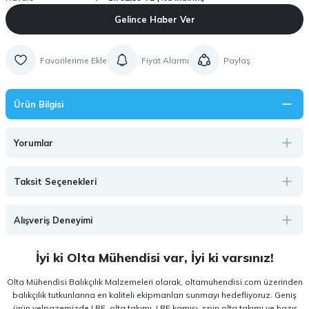
Gelince Haber Ver
Fiyat Alarmı
Paylaş
Ürün Bilgisi
Yorumlar
Taksit Seçenekleri
Alışveriş Deneyimi
İyi ki Olta Mühendisi var, İyi ki varsınız!
Olta Mühendisi Balıkçılık Malzemeleri olarak, oltamuhendisi.com üzerinden
balıkçılık tutkunlarına en kaliteli ekipmanları sunmayı hedefliyoruz. Geniş
ürün yelpazemizde LRF, olta takımı, LRF kamışı, spin olta takımı ve hazır