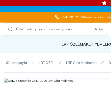
"
0545 203 21 60
Banka Hesaplarımı
ARA
LRF ÖZEL
MAKET YEMLER
Anasayfa
LRF ÖZEL
LRF Olta Makineleri
D