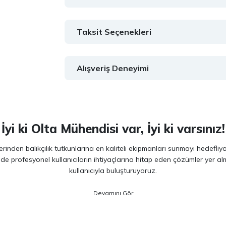
Taksit Seçenekleri
Alışveriş Deneyimi
İyi ki Olta Mühendisi var, İyi ki varsınız!
inden balıkçılık tutkunlarına en kaliteli ekipmanları sunmayı hedefliy
 de profesyonel kullanıcıların ihtiyaçlarına hitap eden çözümler yer 
kullanıcıyla buluşturuyoruz.
ano, Daiwa, Hanfish, Fujin ve Ryuji
gibi lider markaların en güncel 
veriminizi artırırken maksimum keyif almanızı sağlıyoruz. Ürün seçiminde