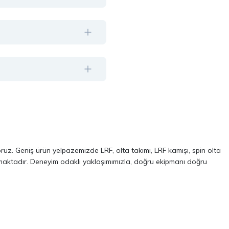
oruz. Geniş ürün yelpazemizde LRF, olta takımı, LRF kamışı, spin olta
almaktadır. Deneyim odaklı yaklaşımımızla, doğru ekipmanı doğru
ve performans odaklı modellerinden oluşur. Özellikle LRF avcılığı ve
 kalite, dayanıklılık ve performans kriterlerini ön planda tutuyoruz.