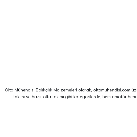
Olta Mühendisi Balıkçılık Malzemeleri olarak, oltamuhendisi.com üzer
takımı ve hazır olta takımı gibi kategorilerde, hem amatör hem
Sitemizde yer alan ürünler; dünya çapında kendini kanıtlamış
Shim
spin balıkçılığı için optimize edilmiş ekipmanlarımız sayesinde, av 