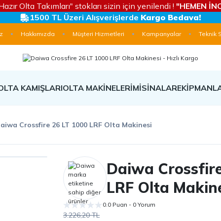
Hazır Olta Takımları" stokları sizin için yenilendi !
"HEMEN İNC
1500 TL Üzeri Alışverişlerde
Kargo Bedava!
z
Hakkımızda
Müşteri Hizmetleri
Kampanyalar
Teknik 
OLTA KAMIŞLARI
OLTA MAKİNELERİ
MİSİNALAR
EKİPMANL
aiwa Crossfire 26 LT 1000 LRF Olta Makinesi
Daiwa Crossfire
LRF Olta Makin
0.0 Puan - 0 Yorum
3.226,20 TL