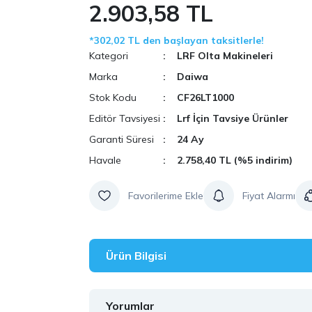
2.903,58 TL
*302,02 TL den başlayan taksitlerle!
Kategori
LRF Olta Makineleri
Marka
Daiwa
Stok Kodu
CF26LT1000
Editör Tavsiyesi
Lrf İçin Tavsiye Ürünler
Garanti Süresi
24 Ay
Havale
2.758,40 TL (%5 indirim)
Fiyat Alarmı
Ürün Bilgisi
Yorumlar