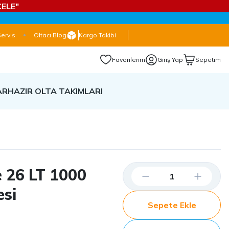
ELE"
Servis
Oltacı Blog
Kargo Takibi
Favorilerim
Giriş Yap
Sepetim
AR
HAZIR OLTA TAKIMLARI
 26 LT 1000
esi
Sepete Ekle