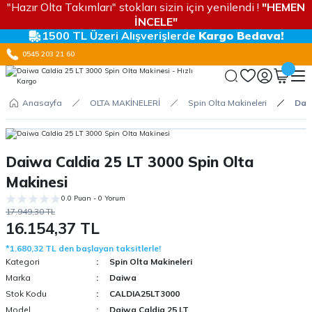
"Hazır Olta Takımları" stokları sizin için yenilendi !
"HEMEN
İNCELE"
1500 TL Üzeri Alışverişlerde
Kargo Bedava!
0545 203 21 60
Anasayfa
OLTA MAKİNELERİ
Spin Olta Makineleri
Daiw
Daiwa Caldia 25 LT 3000 Spin Olta
Makinesi
0.0 Puan - 0 Yorum
17.949,30 TL
16.154,37 TL
*1.680,32 TL den başlayan taksitlerle!
Kategori
Spin Olta Makineleri
Marka
Daiwa
Stok Kodu
CALDIA25LT3000
Model
Daiwa Caldia 25 LT