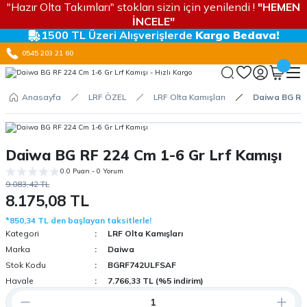
"Hazır Olta Takımları" stokları sizin için yenilendi !
"HEMEN
İNCELE"
1500 TL Üzeri Alışverişlerde
Kargo Bedava!
0545 203 21 60
Anasayfa
LRF ÖZEL
LRF Olta Kamışları
Daiwa BG RF 
Daiwa BG RF 224 Cm 1-6 Gr Lrf Kamışı
0.0 Puan - 0 Yorum
9.083,42 TL
8.175,08 TL
*850,34 TL den başlayan taksitlerle!
Kategori
LRF Olta Kamışları
Marka
Daiwa
Stok Kodu
BGRF742ULFSAF
Havale
7.766,33 TL (%5 indirim)