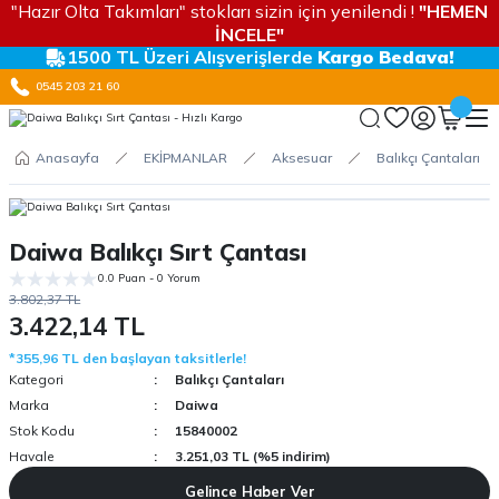
"Hazır Olta Takımları" stokları sizin için yenilendi !
"HEMEN
İNCELE"
1500 TL Üzeri Alışverişlerde
Kargo Bedava!
0545 203 21 60
Anasayfa
EKİPMANLAR
Aksesuar
Balıkçı Çantaları
Daiwa Balıkçı Sırt Çantası
0.0 Puan - 0 Yorum
3.802,37 TL
3.422,14 TL
*355,96 TL den başlayan taksitlerle!
Kategori
Balıkçı Çantaları
Marka
Daiwa
Stok Kodu
15840002
Havale
3.251,03 TL (%5 indirim)
Gelince Haber Ver