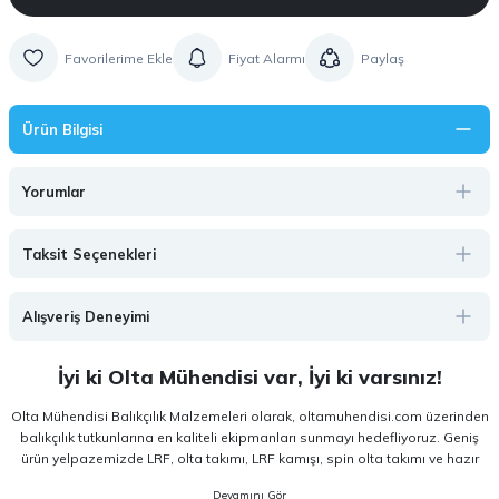
Fiyat Alarmı
Paylaş
Ürün Bilgisi
Yorumlar
Taksit Seçenekleri
Alışveriş Deneyimi
İyi ki Olta Mühendisi var, İyi ki varsınız!
Olta Mühendisi Balıkçılık Malzemeleri olarak, oltamuhendisi.com üzerinden
balıkçılık tutkunlarına en kaliteli ekipmanları sunmayı hedefliyoruz. Geniş
ürün yelpazemizde LRF, olta takımı, LRF kamışı, spin olta takımı ve hazır
olta takımı gibi kategorilerde, hem amatör hem de profesyonel