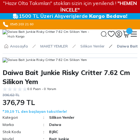
"Hazır Olta Takımları" stokları sizin için yenilendi !
"HEMEN
İNCELE"
1500 TL Üzeri Alışverişlerde
Kargo Bedava!
0545 203 21 60
Anasayfa
MAKET YEMLER
Silikon Yemler
Daiwa Bait J
Daiwa Bait Junkie Risky Critter 7.62 Cm
Silikon Yem
0.0 Puan - 0 Yorum
396,62 TL
376,79 TL
*39,19 TL den başlayan taksitlerle!
Kategori
Silikon Yemler
Marka
Daiwa
Stok Kodu
BJRC
Model
Bait Junkie