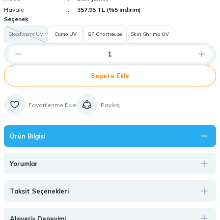
Havale
357,95 TL (%5 indirim)
Seçenek
Bloodworm UV
Camo UV
GP Chartreuse
Skin Shrimp UV
Sepete Ekle
Paylaş
Ürün Bilgisi
Yorumlar
Taksit Seçenekleri
Alışveriş Deneyimi