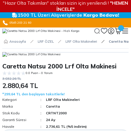
"Hazır Olta Takımları" stokları sizin için yenilendi !
"HEMEN
İNCELE"
1500 TL Üzeri Alışverişlerde
Kargo Bedava!
0545 203 21 60
Anasayfa
LRF ÖZEL
LRF Olta Makineleri
Caretta Nats
Caretta Natsu 2000 Lrf Olta Makinesi
0.0 Puan - 0 Yorum
3.032,26 TL
2.880,64 TL
*299,64 TL den başlayan taksitlerle!
Kategori
LRF Olta Makineleri
Marka
Caretta
Stok Kodu
CRTNT2000
Garanti Süresi
24 Ay
Havale
2.736,61 TL (%5 indirim)