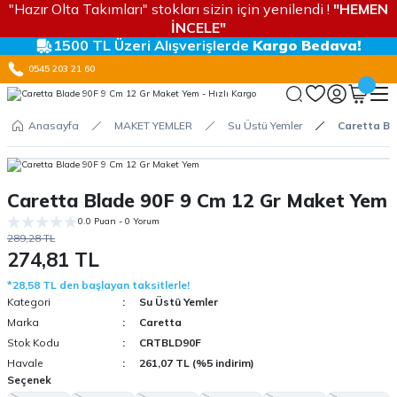
"Hazır Olta Takımları" stokları sizin için yenilendi !
"HEMEN
İNCELE"
1500 TL Üzeri Alışverişlerde
Kargo Bedava!
0545 203 21 60
Anasayfa
MAKET YEMLER
Su Üstü Yemler
Caretta Bl
Caretta Blade 90F 9 Cm 12 Gr Maket Yem
0.0 Puan - 0 Yorum
289,28 TL
274,81 TL
*28,58 TL den başlayan taksitlerle!
Kategori
Su Üstü Yemler
Marka
Caretta
Stok Kodu
CRTBLD90F
Havale
261,07 TL (%5 indirim)
Seçenek