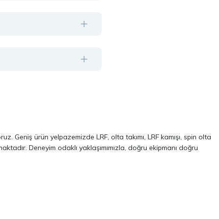
oruz. Geniş ürün yelpazemizde LRF, olta takımı, LRF kamışı, spin olta
almaktadır. Deneyim odaklı yaklaşımımızla, doğru ekipmanı doğru
ve performans odaklı modellerinden oluşur. Özellikle LRF avcılığı ve
 kalite, dayanıklılık ve performans kriterlerini ön planda tutuyoruz.