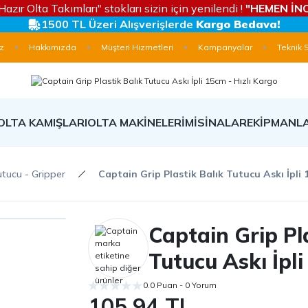
Hazır Olta Takımları" stokları sizin için yenilendi !
"HEMEN İNC
1500 TL Üzeri Alışverişlerde
Kargo Bedava!
z
Hakkımızda
Müşteri Hizmetleri
Kampanyalar
Teknik 
OLTA KAMIŞLARI
OLTA MAKİNELERİ
MİSİNALAR
EKİPMANL
utucu - Gripper
Captain Grip Plastik Balık Tutucu Askı İpli
Captain Grip Pl
Tutucu Askı İpl
0.0 Puan - 0 Yorum
105,94 TL