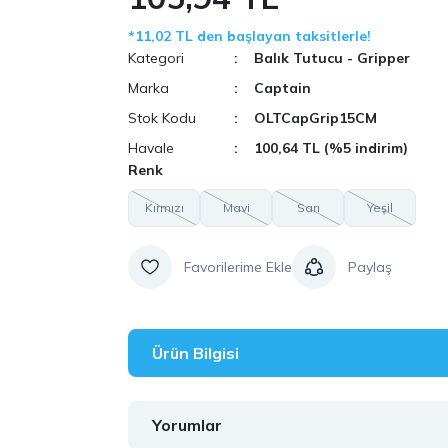
*11,02 TL den başlayan taksitlerle!
Kategori
Balık Tutucu - Gripper
Marka
Captain
Stok Kodu
OLTCapGrip15CM
Havale
100,64 TL (%5 indirim)
Renk
Kırmızı
Mavi
Sarı
Yeşil
Paylaş
Ürün Bilgisi
Yorumlar