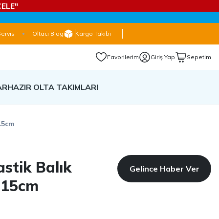
ELE"
Servis
Oltacı Blog
Kargo Takibi
Favorilerim
Giriş Yap
Sepetim
AR
HAZIR OLTA TAKIMLARI
 15cm
astik Balık
Gelince Haber Ver
i 15cm