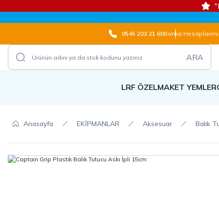
"
0545 203 21 60
Banka Hesaplarımı
ARA
LRF ÖZEL
MAKET YEMLER
Anasayfa
EKİPMANLAR
Aksesuar
Balık T