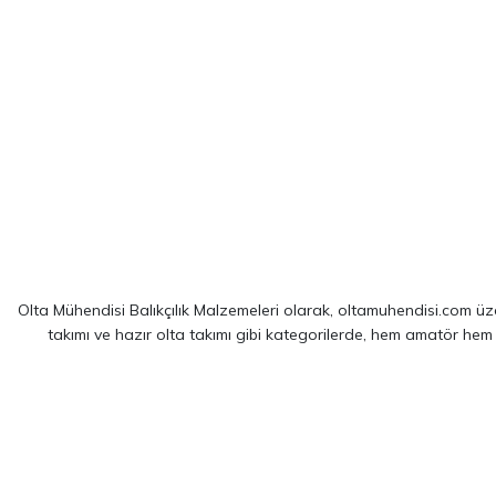
Olta Mühendisi Balıkçılık Malzemeleri olarak, oltamuhendisi.com üzer
takımı ve hazır olta takımı gibi kategorilerde, hem amatör hem
Sitemizde yer alan ürünler; dünya çapında kendini kanıtlamış
Shim
spin balıkçılığı için optimize edilmiş ekipmanlarımız sayesinde, av 