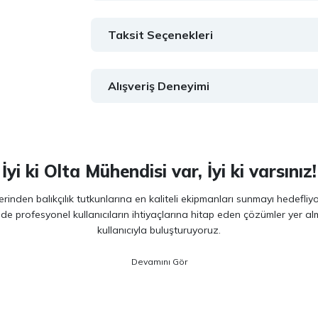
Taksit Seçenekleri
Alışveriş Deneyimi
İyi ki Olta Mühendisi var, İyi ki varsınız!
inden balıkçılık tutkunlarına en kaliteli ekipmanları sunmayı hedefliy
 de profesyonel kullanıcıların ihtiyaçlarına hitap eden çözümler yer 
kullanıcıyla buluşturuyoruz.
ano, Daiwa, Hanfish, Fujin ve Ryuji
gibi lider markaların en güncel 
veriminizi artırırken maksimum keyif almanızı sağlıyoruz. Ürün seçiminde