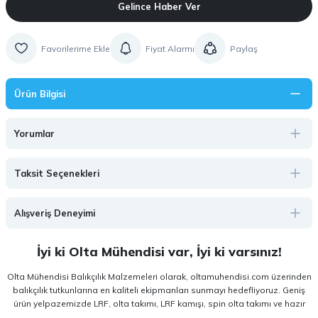
Gelince Haber Ver
Fiyat Alarmı
Paylaş
Ürün Bilgisi
Yorumlar
Taksit Seçenekleri
Alışveriş Deneyimi
İyi ki Olta Mühendisi var, İyi ki varsınız!
Olta Mühendisi Balıkçılık Malzemeleri olarak, oltamuhendisi.com üzerinden
balıkçılık tutkunlarına en kaliteli ekipmanları sunmayı hedefliyoruz. Geniş
ürün yelpazemizde LRF, olta takımı, LRF kamışı, spin olta takımı ve hazır
olta takımı gibi kategorilerde, hem amatör hem de profesyonel