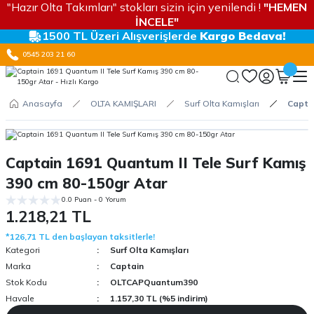
"Hazır Olta Takımları" stokları sizin için yenilendi !
"HEMEN
İNCELE"
1500 TL Üzeri Alışverişlerde
Kargo Bedava!
0545 203 21 60
Anasayfa
OLTA KAMIŞLARI
Surf Olta Kamışları
Captai
Captain 1691 Quantum II Tele Surf Kamış
390 cm 80-150gr Atar
0.0 Puan - 0 Yorum
1.218,21 TL
*126,71 TL den başlayan taksitlerle!
Kategori
Surf Olta Kamışları
Marka
Captain
Stok Kodu
OLTCAPQuantum390
Havale
1.157,30 TL (%5 indirim)