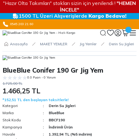
"Hazır Olta Takımları" stokları sizin için yenilendi !
"HEMEN
İNCELE"
1500 TL Üzeri Alışverişlerde
Kargo Bedava!
0545 203 21 60
Anasayfa
MAKET YEMLER
Jig Yemler
Derin Su Jigleri
BlueBlue Conifer 190 Gr Jig Yem
0.0 Puan - 0 Yorum
1.725,00 TL
1.466,25 TL
*152,51 TL den başlayan taksitlerle!
Kategori
Derin Su Jigleri
Marka
BlueBlue
Stok Kodu
BBCF190
Kampanya
İndirimli Ürün
Havale
1.392,94 TL (%5 indirim)