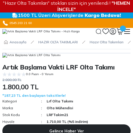
"Hazır Olta Takımları" stokları sizin için yenilendi !
"HEMEN
İNCELE"
1500 TL Üzeri Alışverişlerde
Kargo Bedava!
0545 203 21 60
Anasayfa
HAZIR OLTA TAKIMLARI
Hazır Olta Takımları
Artık Başlama Vakti LRF Olta Takımı
0.0 Puan - 0 Yorum
2.000,00 TL
1.800,00 TL
*187,23 TL den başlayan taksitlerle!
Kategori
Lrf Olta Takımı
Marka
Olta Mühendisi
Stok Kodu
LRFTakim21
Havale
1.710,00 TL (%5 indirim)
Gelince Haber Ver