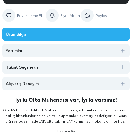
Fiyat Alarmı
Paylaş
Ürün Bilgisi
Yorumlar
Taksit Seçenekleri
Alışveriş Deneyimi
İyi ki Olta Mühendisi var, İyi ki varsınız!
Olta Mühendisi Balıkçılık Malzemeleri olarak, oltamuhendisi.com üzerinden
balıkçılık tutkunlarına en kaliteli ekipmanları sunmayı hedefliyoruz. Geniş
ürün yelpazemizde LRF, olta takımı, LRF kamışı, spin olta takımı ve hazır
olta takımı gibi kategorilerde, hem amatör hem de profesyonel