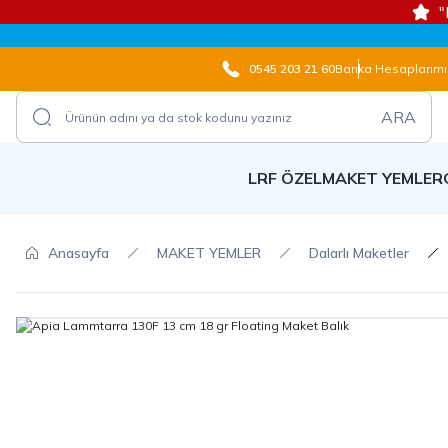
"
0545 203 21 60
Banka Hesaplarımı
ARA
LRF ÖZEL
MAKET YEMLER
Anasayfa
MAKET YEMLER
Dalarlı Maketler