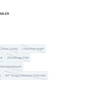
EMLER
 Conon Candy
1 Hummer Night
ch
301 Mirage Pink
can Demirkaziki
)
307 Tonguç Masters Pick Halo