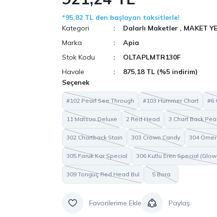
*95,82 TL den başlayan taksitlerle!
Kategori
Dalarlı Maketler
,
MAKET Y
Marka
Apia
Stok Kodu
OLTAPLMTR130F
Havale
875,18 TL (%5 indirim)
Seçenek
#102 Pearl See Through
#103 Hurnmer Chart
#6
11 Matsuo Deluxe
2 Red Head
3 Chart Back Pea
302 Chartback Stain
303 Crown Candy
304 Ömer
305 Faruk Kar Special
306 Kutlu Eren Special (Glow
309 Tonguç Red Head Bul
5 Bora
Paylaş