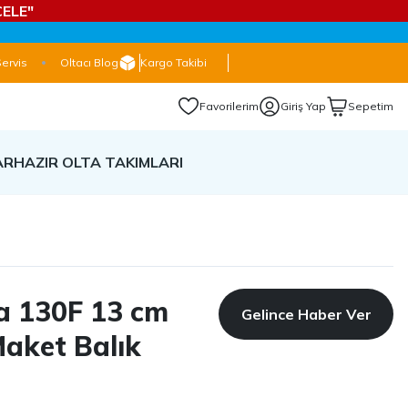
ELE"
Servis
Oltacı Blog
Kargo Takibi
Favorilerim
Giriş Yap
Sepetim
AR
HAZIR OLTA TAKIMLARI
a 130F 13 cm
Gelince Haber Ver
Maket Balık