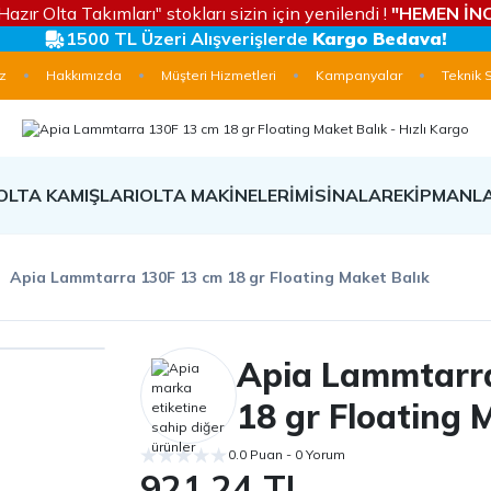
Hazır Olta Takımları" stokları sizin için yenilendi !
"HEMEN İNC
1500 TL Üzeri Alışverişlerde
Kargo Bedava!
z
Hakkımızda
Müşteri Hizmetleri
Kampanyalar
Teknik 
OLTA KAMIŞLARI
OLTA MAKİNELERİ
MİSİNALAR
EKİPMANL
Apia Lammtarra 130F 13 cm 18 gr Floating Maket Balık
Apia Lammtarr
18 gr Floating 
0.0 Puan - 0 Yorum
921,24 TL