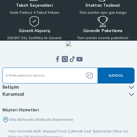
Taksit Seçenekleri
Stoktan Teslimat
Vade Farksız 4 Taksit İmkanı
Tüm ürünler aynı gün kargo
Güvenli Alışveriş
Güvenilir Paketleme
256 BIT SSL Sertifika ile Güvenli
Tüm ürünler özenle paketlenir
KAYDOL
İletişim
Kurumsal
Müşteri Hizmetleri
Olta Mühendisi Balıkçılık Malzemeleri
Hacı Osmanlı Mah. Mareşal Fevzi Çakmak Cad. Şaşmazlar Sitesi A2
Blok No:23C Merkez/Osmaniye