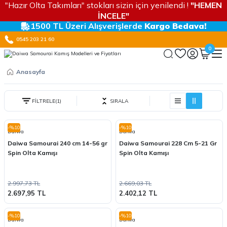
"Hazır Olta Takımları" stokları sizin için yenilendi !
"HEMEN
İNCELE"
1500 TL Üzeri Alışverişlerde
Kargo Bedava!
0545 203 21 60
0
Anasayfa
FİLTRELE
(1)
SIRALA
-%10
-%10
Daiwa
Daiwa
Daiwa Samourai 240 cm 14-56 gr
Daiwa Samourai 228 Cm 5-21 Gr
Spin Olta Kamışı
Spin Olta Kamışı
2.997,73 TL
2.669,03 TL
2.697,95 TL
2.402,12 TL
-%10
-%10
Daiwa
Daiwa