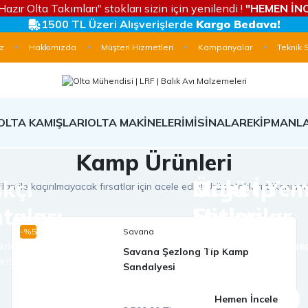
Hazır Olta Takımları" stokları sizin için yenilendi !
"HEMEN İNC
1500 TL Üzeri Alışverişlerde
Kargo Bedava!
z
Hakkımızda
Müşteri Hizmetleri
Kampanyalar
Teknik 
OLTA KAMIŞLARI
OLTA MAKİNELERİ
MİSİNALAR
EKİPMANL
Kamp Ürünleri
Maket Ye
ıkçı
Örgü İp
arı ile kaçırılmayacak fırsatlar için acele edin! Ürün stokları tükenmede
Setleri
taları
Misinalar
-%5
Savana
Avlanma stilinize göre seç
kne avları için çeşitli
tüm avlanma disiplinlerin
Savana Şezlong Tip Kamp
antaları
seçenekler
Sandalyesi
Hemen İncele