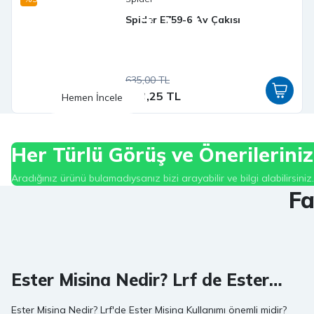
Kalamar Zokaları
Spider E759-6 Av Çakısı
En popüler ve verimli kafadan bacaklı yemleri
635,00 TL
603,25 TL
Hemen İncele
Her Türlü Görüş ve Önerileriniz
Aradığınız ürünü bulamadıysanız bizi arayabilir ve bilgi alabilirsiniz.
Fa
Ester Misina Nedir? Lrf de Ester
Misina Kullanımı
Ester Misina Nedir? Lrf'de Ester Misina Kullanımı önemli midir?