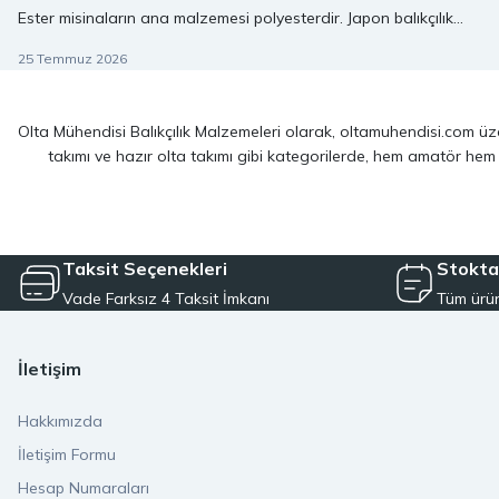
Ester misinaların ana malzemesi polyesterdir. Japon balıkçılık
terminolojisinde bu misina türü genellikle ester line olarak
25 Temmuz 2026
adlandırılır.
Olta Mühendisi Balıkçılık Malzemeleri olarak, oltamuhendisi.com üzer
takımı ve hazır olta takımı gibi kategorilerde, hem amatör hem
Sitemizde yer alan ürünler; dünya çapında kendini kanıtlamış
Shim
spin balıkçılığı için optimize edilmiş ekipmanlarımız sayesinde, av 
Taksit Seçenekleri
Stokta
Vade Farksız 4 Taksit İmkanı
Tüm ürün
LRF kamışı ve spin olta takımı kategorilerinde, hafiflik ve hassa
çözümler sağlayan hazır olta takımı seçeneklerimizl
İletişim
Olta Mühendisi olarak müşteri memnuniyetini en üst seviyede tutm
Hakkımızda
kargo avantajıyla hızlı bir şe
İletişim Formu
Hesap Numaraları
Sanal mağazamızda güvenli ödeme altyapısı ve kullanıcı dostu a