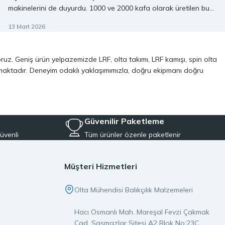
makinelerini de duyurdu. 1000 ve 2000 kafa olarak üretilen bu
modellerin detaylarına gelin birlikte bir göz atalım.
13 Mart 2026
oruz. Geniş ürün yelpazemizde LRF, olta takımı, LRF kamışı, spin olta
almaktadır. Deneyim odaklı yaklaşımımızla, doğru ekipmanı doğru
ve performans odaklı modellerinden oluşur. Özellikle LRF avcılığı ve
 kalite, dayanıklılık ve performans kriterlerini ön planda tutuyoruz.
Güvenilir Paketleme
üvenli
Tüm ürünler özenle paketlenir
Aynı zamanda, balıkçılığa yeni başlayanlar için pratik ve ekonomik
iyeye uygun ekipmanları tek çatı altında topluyoruz.
Müşteri Hizmetleri
er, doğrudan stoktan temin edilerek özenle paketlenir ve aynı gün
Olta Mühendisi Balıkçılık Malzemeleri
pmanın ayrıcalığını yaşarsınız.
Hacı Osmanlı Mah. Mareşal Fevzi Çakmak
imiz orijinal ve garantili olup, satış öncesi ve sonrası destek
Cad. Şaşmazlar Sitesi A2 Blok No:23C