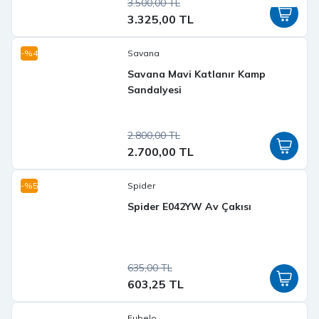
3.500,00 TL
3.325,00 TL
-%4
Savana
Savana Mavi Katlanır Kamp
Sandalyesi
2.800,00 TL
2.700,00 TL
-%5
Spider
Spider E042YW Av Çakısı
635,00 TL
603,25 TL
Fubelo