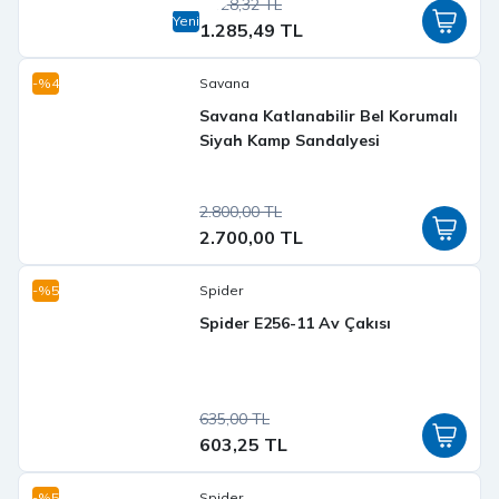
1.428,32 TL
Yeni
1.285,49 TL
-%4
Savana
Savana Katlanabilir Bel Korumalı
Siyah Kamp Sandalyesi
2.800,00 TL
2.700,00 TL
-%5
Spider
Spider E256-11 Av Çakısı
635,00 TL
603,25 TL
-%5
Spider