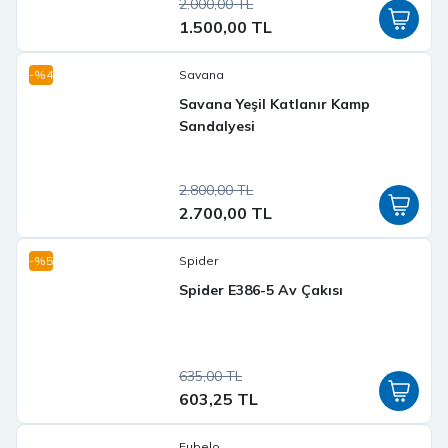
2.000,00 TL
1.500,00 TL
-%4
Savana
Savana Yeşil Katlanır Kamp
Sandalyesi
2.800,00 TL
2.700,00 TL
-%5
Spider
Spider E386-5 Av Çakısı
635,00 TL
603,25 TL
Fubelo