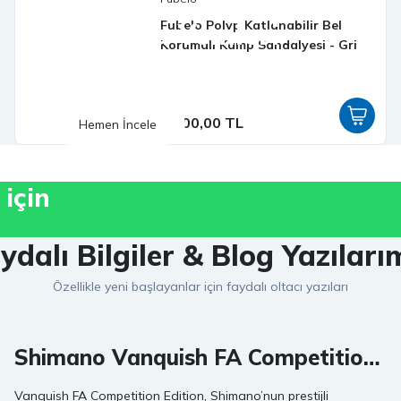
Derin Su Yemleri
Fubelo Polyp Katlanabilir Bel
Korumalı Kamp Sandalyesi - Gri
Derinlerin en verimli ve popüler silikon yemleri
3.500,00 TL
Hemen İncele
 için
ydalı Bilgiler & Blog Yazıları
Özellikle yeni başlayanlar için faydalı oltacı yazıları
Shimano Vanquish FA Competition
Edition Olta Makineleri
Vanquish FA Competition Edition, Shimano’nun prestijli