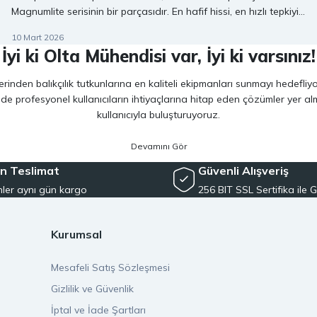
Magnumlite serisinin bir parçasıdır. En hafif hissi, en hızlı tepkiyi
ve mutlak kontrolü talep eden rekabetçi ve teknik tatlı su spin
10 Mart 2026
balıkçıları için tasarlanmıştır. Bu makinenin her detayı,
İyi ki Olta Mühendisi var, İyi ki varsınız!
hassasiyeti ve verimliliği en üst düzeye çıkarmak için mühendislik
harikasıdır. Finesse teknikleri, ultra hafif yem balıkçılığı ve
inden balıkçılık tutkunlarına en kaliteli ekipmanları sunmayı hedefliy
hassasiyetin en önemli olduğu yüksek baskılı ortamlarda
 de profesyonel kullanıcıların ihtiyaçlarına hitap eden çözümler yer 
mükemmel bir seçimdir.
kullanıcıyla buluşturuyoruz.
ano, Daiwa, Hanfish, Fujin ve Ryuji
gibi lider markaların en güncel 
veriminizi artırırken maksimum keyif almanızı sağlıyoruz. Ürün seçiminde
n Teslimat
Güvenli Alışveriş
ler aynı gün kargo
256 BIT SSL Sertifika ile G
siyet arayan kullanıcılar için özel olarak seçilmiş ürünler sunuyoruz. 
e, herkesin kolayca bu hobiye adım atmasını mümkün kılıyoruz. Her sev
Kurumsal
ayı ilke edindik. oltamuhendisi.com üzerinden verdiğiniz tüm siparişl
Mesafeli Satış Sözleşmesi
kilde adresinize ulaştırılır. Bu sayede beklemeden, güvenle alışveriş ya
Gizlilik ve Güvenlik
İptal ve İade Şartları
rayüz ile alışveriş deneyiminizi sorunsuz hale getiriyoruz. Tüm ürünler