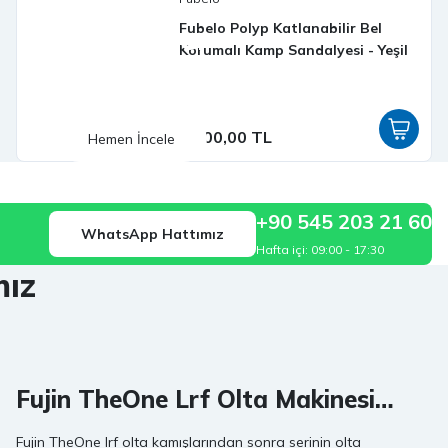
Jig Yemler
Fubelo Polyp Katlanabilir Bel
Korumalı Kamp Sandalyesi - Yeşil
Kıyı veya tekne avlarında en verimli çeşitler
3.500,00 TL
Hemen İncele
+90 545 203 21 60
WhatsApp Hattımız
Hafta içi: 09:00 - 17:30
mız
Fujin TheOne Lrf Olta Makinesi
Modelleri - Fiyatları
Fujin TheOne lrf olta kamışlarından sonra serinin olta